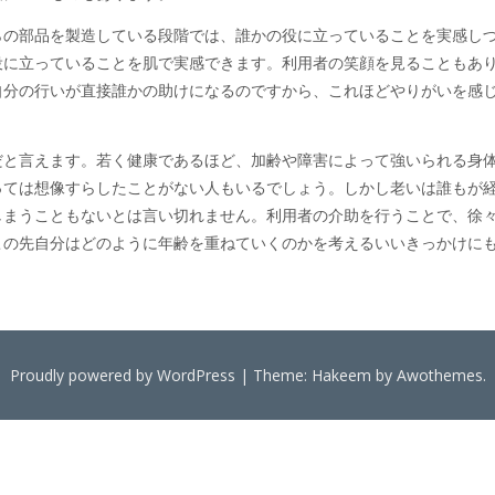
らの部品を製造している段階では、誰かの役に立っていることを実感し
役に立っていることを肌で実感できます。利用者の笑顔を見ることもあ
自分の行いが直接誰かの助けになるのですから、これほどやりがいを感
だと言えます。若く健康であるほど、加齢や障害によって強いられる身
っては想像すらしたことがない人もいるでしょう。しかし老いは誰もが
しまうこともないとは言い切れません。利用者の介助を行うことで、徐
この先自分はどのように年齢を重ねていくのかを考えるいいきっかけに
Proudly powered by WordPress
|
Theme: Hakeem by
Awothemes
.