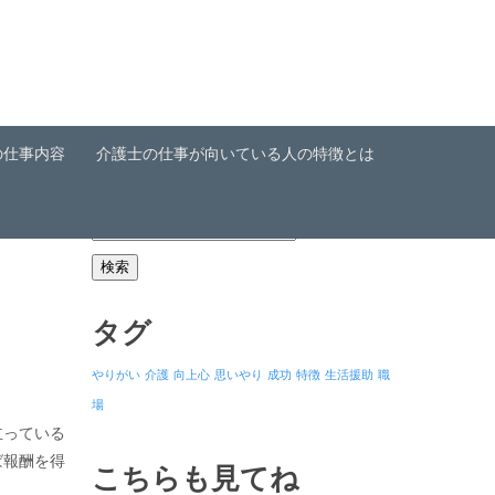
の仕事内容
介護士の仕事が向いている人の特徴とは
検
索:
タグ
やりがい
介護
向上心
思いやり
成功
特徴
生活援助
職
場
立っている
ば報酬を得
こちらも見てね